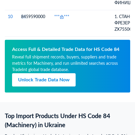
знак:ОТС
ПОГРУЗК
PL370,ЧА
ФИНИШ
НИХ
КОНИЧЕСК
Марки:ОТ
АВТОМОБИ
РАЗОБРА
ПЕРЕРАБ
120(Z=28)
Артикул т
РАЗОБРА
СОГЛАСН
ГЛИНИСТ
10
84
59590000
***
***
1. СТАНО
МЕТАЛЛ
100-121, 
ДЛЯ УДО
УПАКОВ
,МАРКА:P
ФРЕЗЕРН
СТАНАМ 
ШТ,;;КОЛ
АНСПОРТ
ЛИСТУ,1-
PL370,ЧА
ZX7550CW
НИХ
КОНИЧЕСК
КОМПЛЕК
РАЗОБРА
КОМПЛЕК
120(Z=28)
СОГЛАСН
СТАНОЧН
МЕТАЛЛ
УПАКОВ
1ШТ, ТИСКИ СТАН
Access Full & Detailed Trade Data for HS Code 84
СТАНАМ 
ЛИСТУ,1-
БОЛЬШИЕ
Reveal full shipment records, buyers, suppliers and trade
НИХ
КОМПЛЕК
МЕТАЛЛ
metrics for Machinery, and run unlimited searches across
ИНСТРУМЕ
TradeInt global trade database.
КОМПЛЕ
Unlock Trade Data Now
УПОРОВ-
В
УПОТРЕБ
СВЕРИЛЬ
ФРЕЗЕРН
ZX7550CW
Top Import Products Under HS Code 84
КОМПЛЕК
(Machinery) in Ukraine
СТАНОЧН
1ШТ, ТИ