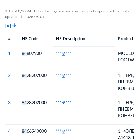
1-10 of 8,200M+ Bill of Lading database covers import export Trade records
updated till 2026-08-05
#
HS Code
HS Description
Product De
#
HS Code
HS
Product Description
Description
1
84
807900
***
***
MOULD F
FOOTWEAR
2
84
28202000
***
***
1. ПЕРЕ
ПНЕВМАТ
КОНВЕЙЕ
НОЙЭРО,
250-270 D
3
84
28202000
***
***
1. ПЕРЕ
СЕРИЙНЫЙ НО
ПНЕВМАТ
202864, 
КОНВЕЙЕ
ВЫПУСКА
НОЙЭРО,
ПРЕДНАЗ
250-270 D
4
84
66940000
***
***
1. КОЛЕ
ПЕРЕКАЧК
СЕРИЙНЫЙ НО
А1418-100