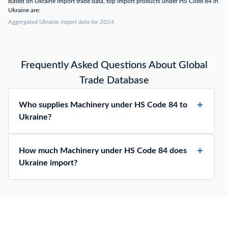
Based on Ukraine import trade data, top import products under HS Code 84 in
БОЛЬШИЕ
Ukraine are:
УПОТРЕБ
Aggregated Ukraine import data for 2024.
Frequently Asked Questions About Global
Trade Database
Who supplies Machinery under HS Code 84 to
Ukraine?
How much Machinery under HS Code 84 does
Ukraine import?