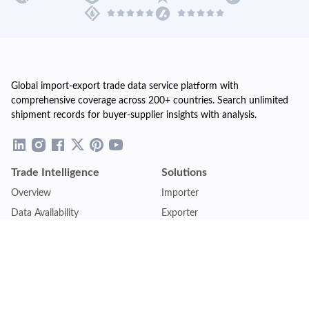
Global import-export trade data service platform with
comprehensive coverage across 200+ countries. Search unlimited
shipment records for buyer-supplier insights with analysis.
Trade Intelligence
Solutions
Overview
Importer
Data Availability
Exporter
Countries Coverage
Business
Pricing Plans
Sales & Marketing
Logistics
Plans
Financial Institutions