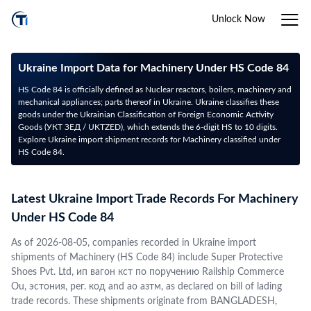
Unlock Now
Ukraine Import Data for Machinery Under HS Code 84
HS Code 84 is officially defined as Nuclear reactors, boilers, machinery and
mechanical appliances; parts thereof in Ukraine. Ukraine classifies these
goods under the Ukrainian Classification of Foreign Economic Activity
Goods (УКТ ЗЕД / UKTZED), which extends the 6-digit HS to 10 digits.
Explore Ukraine import shipment records for Machinery classified under
HS Code 84.
Latest Ukraine Import Trade Records For Machinery
Under HS Code 84
As of 2026-08-05, companies recorded in Ukraine import
shipments of Machinery (HS Code 84) include Super Protective
Shoes Pvt. Ltd, ип вагон кст по поручению Railship Commerce
Ou, эстония, рег. код and ао азтм, as declared on bill of lading
trade records. These shipments originate from BANGLADESH,