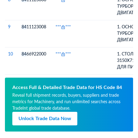
8
84
11123008
***
***
1. ОСНО
ТУРБОРЕ
ДВИГАТЕЛ
7B26/3 -
(ТЕХНИЧ
9
84
11123008
***
***
1. ОСНО
ОБСЛУЖИ
ТУРБОРЕ
СЛУЖИТ 
ДВИГАТЕЛ
ПОЛЕТА. 
7B26/3 -
КОМПРЕС
(ТЕХНИЧ
10
84
66922000
***
***
1. СТОЛ 
СГОРАНИ
ОБСЛУЖИ
3150Х715
СИСТЕМЫ
СЛУЖИТ 
ДЛЯ ПИЛ
МАКСИМ
ПОЛЕТА. 
3150Х71
УРОВЕНЬ
КОМПРЕС
ЭКСПЛУ
СГОРАНИ
Access Full & Detailed Trade Data for HS Code 84
ТЯГИ ПРИ
СИСТЕМЫ
Reveal full shipment records, buyers, suppliers and trade
НЕ ВОЕН
МАКСИМ
metrics for Machinery, and run unlimited searches across
НАЗНАЧЕ
УРОВЕНЬ
TradeInt global trade database.
ТЕХ.ОБС
ЭКСПЛУ
ИЛИ РЕМ
ТЯГИ ПРИ
Unlock Trade Data Now
ВОЗДУШ
НЕ ВОЕН
ГРАЖДА
НАЗНАЧЕ
BOEING 73
ТЕХ.ОБС