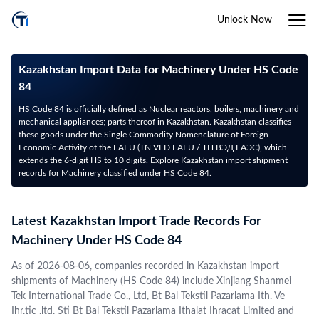
Unlock Now
Kazakhstan Import Data for Machinery Under HS Code
84
HS Code 84 is officially defined as Nuclear reactors, boilers, machinery and
mechanical appliances; parts thereof in Kazakhstan. Kazakhstan classifies
these goods under the Single Commodity Nomenclature of Foreign
Economic Activity of the EAEU (TN VED EAEU / ТН ВЭД ЕАЭС), which
extends the 6-digit HS to 10 digits. Explore Kazakhstan import shipment
records for Machinery classified under HS Code 84.
Latest Kazakhstan Import Trade Records For
Machinery Under HS Code 84
As of 2026-08-06, companies recorded in Kazakhstan import
shipments of Machinery (HS Code 84) include Xinjiang Shanmei
Tek International Trade Co., Ltd, Bt Bal Tekstil Pazarlama Ith. Ve
Ihr.tic .ltd. Sti Bt Bal Tekstil Pazarlama Ithalat Ihracat Limited and