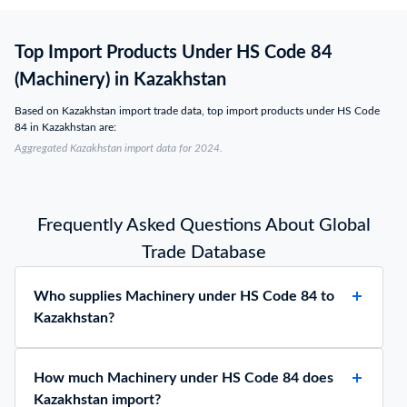
ПЕРЕВОЗ
ИЛИ РЕМ
ТРАНСП
ВОЗДУШ
Top Import Products Under HS Code 84
СТЕНДЕ,
ГРАЖДА
ТУРБОРЕ
BOEING 73
(Machinery) in Kazakhstan
ДВИГАТЕЛ
ПЕРЕВОЗ
7B26/3 -
Based on Kazakhstan import trade data, top import products under HS Code
ТРАНСП
(ТЕХНИЧ
84 in Kazakhstan are:
СТЕНДЕ,
ОБСЛУЖИ
Aggregated Kazakhstan import data for 2024.
ТУРБОРЕ
СЛУЖИТ 
ДВИГАТЕЛ
ПОЛЕТА. 
7B26/3 -
КОМПРЕС
(ТЕХНИЧ
Frequently Asked Questions About Global
СГОРАНИ
ОБСЛУЖИ
СИСТЕМЫ
СЛУЖИТ 
Trade Database
МАКСИМ
ПОЛЕТА. 
УРОВЕНЬ
КОМПРЕС
Who supplies Machinery under HS Code 84 to
ЭКСПЛУ
СГОРАНИ
Kazakhstan?
ТЯГИ ПРИ
СИСТЕМЫ
НЕ ВОЕН
МАКСИМ
НАЗНАЧЕ
УРОВЕНЬ
ТЕХ.ОБС
How much Machinery under HS Code 84 does
ЭКСПЛУ
ИЛИ РЕМ
ТЯГИ ПРИ
Kazakhstan import?