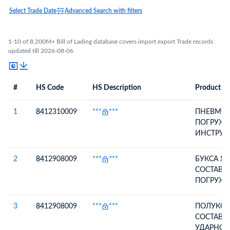
Select Trade Date
Advanced Search with filters
1-10 of 8,200M+ Bill of Lading database covers import export Trade records
updated till 2026-08-06
#
HS Code
HS Description
Product De
#
HS Code
HS
Product Description
Description
1
84
12310009
***
***
ПНЕВМО
ПОГРУЖ
ИНСТРУМ
ВРАЩАТЕ
БУРЕНИЯ
2
84
12908009
***
***
БУКСА Я
НА СЖАТ
СОСТАВН
ПРЕДНА
ПОГРУЖ
ДЛЯ БУР
ПНЕВМО
ПОРОД;
HD45А, 
3
84
12908009
***
***
ПОЛУКОЛ
К ПОГР
ФИКСАЦИ
СОСТАВН
ИНСТРУМ
ВРАЩЕНИ
УДАРНОГ